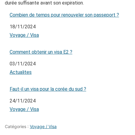
durée suffisante avant son expiration.
Combien de temps pour renouveler son passeport ?
Date
18/11/2024
Par rapport à
Voyage / Visa
Comment obtenir un visa E2 ?
Date
03/11/2024
Par rapport à
Actualites
Faut-il un visa pour la corée du sud ?
Date
24/11/2024
Par rapport à
Voyage / Visa
Catégories :
Voyage / Visa