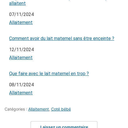
allaitent
Date
07/11/2024
Par rapport à
Allaitement
Comment avoir du lait maternel sans être enceinte ?
Date
12/11/2024
Par rapport à
Allaitement
Que faire avec le lait maternel en trop ?
Date
08/11/2024
Par rapport à
Allaitement
Catégories :
Allaitement
,
Coté bébé
Laissez un commentaire